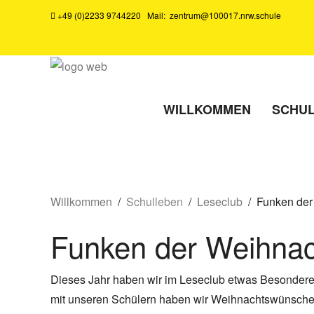
+49 (0)2233 9744220
Mail:
zentrum@100017.nrw.schule
WILLKOMMEN
SCHU
Willkommen
Schulleben
Leseclub
Funken der
Funken der Weihnac
Dieses Jahr haben wir im Leseclub etwas Besondere
mit unseren Schülern haben wir Weihnachtswünsche a